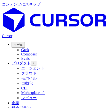
コンテンツにスキップ
Cursor
モデル
Grok
Composer
Evals
プロダクト
↓
エージェント
クラウド
モバイル
自動化
CLI
Marketplace
↗
レビュー
企業
料金プラン