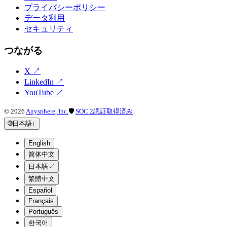
プライバシーポリシー
データ利用
セキュリティ
つながる
X
↗
LinkedIn
↗
YouTube
↗
©
2026
Anysphere, Inc.
🛡
SOC 2認証取得済み
🌐
日本語
↓
English
简体中文
日本語
✓
繁體中文
Español
Français
Português
한국어