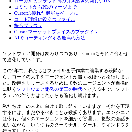
ローカルとクラウド間の引き継ぎの新しいUX
コミットからPRのマージまで
Cursorの優れた機能をベースに
コード理解に役立つファイル
統合ブラウザ
Cursor マーケットプレイスのプラグイン
AIでコーディングする最高の方法
ソフトウェア開発は変わりつつあり、Cursorもそれに合わせ
て進化しています。
この1年で、私たちはファイルを手作業で編集する段階か
ら、コードの大半をエージェントが書く段階へと移行しまし
た。改善をリリースするために多数のエージェントが自律的
に動く
ソフトウェア開発の第三の時代
へと入る中で、ソフト
ウェアの作り方はこれからも進化し続けます。
私たちはこの未来に向けて取り組んでいますが、それを実現
するには、まだやるべきことが数多くあります。エンジニア
は今も、個々のエージェントを細かく管理し、複数の会話を
追いながら、いくつものターミナル、ツール、ウィンドウを
行き来しています。