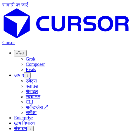
सामग्री पर जाएँ
Cursor
मॉडल
Grok
Composer
Evals
उत्पाद
↓
एजेंट्स
क्लाउड
मोबाइल
स्वचालन
CLI
मार्केटप्लेस
↗
समीक्षा
Enterprise
मूल्य निर्धारण
संसाधन
↓