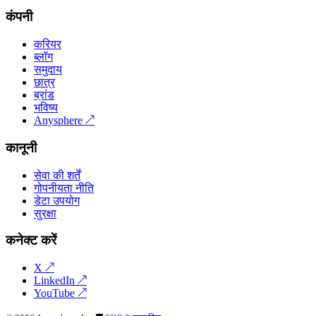
कंपनी
करियर
ब्लॉग
समुदाय
छात्र
ब्रांड
भविष्य
Anysphere
↗
कानूनी
सेवा की शर्तें
गोपनीयता नीति
डेटा उपयोग
सुरक्षा
कनेक्ट करें
X
↗
LinkedIn
↗
YouTube
↗