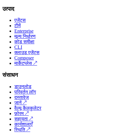
उत्पाद
एजेंट्स
टीमें
Enterprise
मूल्य निर्धारण
कोड समीक्षा
CLI
क्लाउड एजेंट्स
Composer
मार्केटप्लेस
↗
संसाधन
डाउनलोड
परिवर्तन लॉग
दस्तावेज़
जानें
↗
वैल्यू कैलकुलेटर
फ़ोरम
↗
सहायता
↗
कार्यशालाएँ
स्थिति
↗