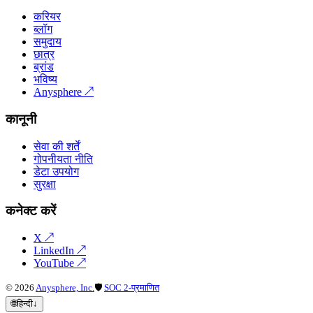
करियर
ब्लॉग
समुदाय
छात्र
ब्रांड
भविष्य
Anysphere
↗
कानूनी
सेवा की शर्तें
गोपनीयता नीति
डेटा उपयोग
सुरक्षा
कनेक्ट करें
X
↗
LinkedIn
↗
YouTube
↗
©
2026
Anysphere, Inc.
🛡
SOC 2-प्रमाणित
🌐
हिन्दी
↓