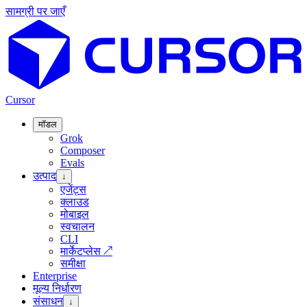
सामग्री पर जाएँ
Cursor
मॉडल
Grok
Composer
Evals
उत्पाद
↓
एजेंट्स
क्लाउड
मोबाइल
स्वचालन
CLI
मार्केटप्लेस
↗
समीक्षा
Enterprise
मूल्य निर्धारण
संसाधन
↓