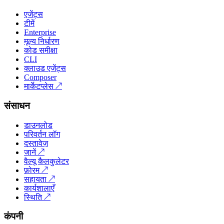
एजेंट्स
टीमें
Enterprise
मूल्य निर्धारण
कोड समीक्षा
CLI
क्लाउड एजेंट्स
Composer
मार्केटप्लेस
↗
संसाधन
डाउनलोड
परिवर्तन लॉग
दस्तावेज़
जानें
↗
वैल्यू कैलकुलेटर
फ़ोरम
↗
सहायता
↗
कार्यशालाएँ
स्थिति
↗
कंपनी