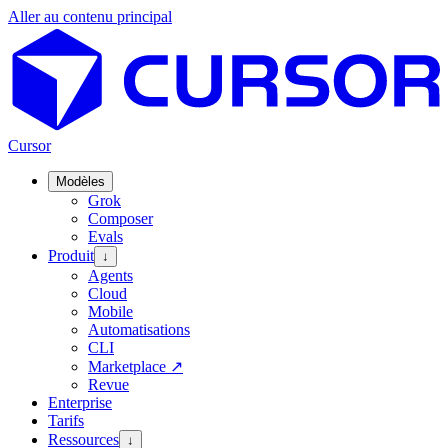
Aller au contenu principal
Cursor
Modèles
Grok
Composer
Evals
Produit
↓
Agents
Cloud
Mobile
Automatisations
CLI
Marketplace
↗
Revue
Enterprise
Tarifs
Ressources
↓