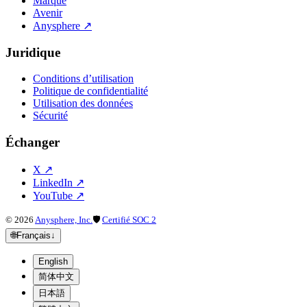
Marque
Avenir
Anysphere
↗
Juridique
Conditions d’utilisation
Politique de confidentialité
Utilisation des données
Sécurité
Échanger
X
↗
LinkedIn
↗
YouTube
↗
©
2026
Anysphere, Inc.
🛡
Certifié SOC 2
🌐
Français
↓
English
简体中文
日本語