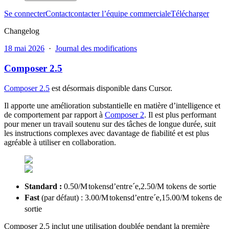
Se connecter
Contact
contacter l’équipe commerciale
Télécharger
Changelog
18 mai 2026
·
Journal des modifications
Composer 2.5
Composer 2.5
est désormais disponible dans Cursor.
Il apporte une amélioration substantielle en matière d’intelligence et
de comportement par rapport à
Composer 2
. Il est plus performant
pour mener un travail soutenu sur des tâches de longue durée, suit
les instructions complexes avec davantage de fiabilité et est plus
agréable à utiliser en collaboration.
Standard :
0.50/
M
t
o
k
e
n
s
d
’
e
n
t
r
e
ˊ
e
,
2.50/M tokens de sortie
Fast
(par défaut) :
3.00/
M
t
o
k
e
n
s
d
’
e
n
t
r
e
ˊ
e
,
15.00/M tokens de
sortie
Composer 2.5 inclut une utilisation doublée pendant la première