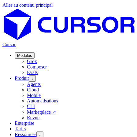
Aller au contenu principal
Cursor
Modèles
Grok
Composer
Evals
Produit
↓
Agents
Cloud
Mobile
Automatisations
CLI
Marketplace
↗
Revue
Enterprise
Tarifs
Ressources
↓