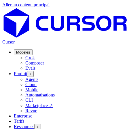
Aller au contenu principal
Cursor
Modèles
Grok
Composer
Evals
Produit
↓
Agents
Cloud
Mobile
Automatisations
CLI
Marketplace
↗
Revue
Enterprise
Tarifs
Ressources
↓