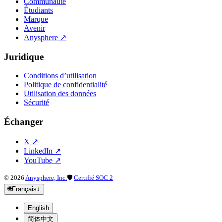
Communauté
Étudiants
Marque
Avenir
Anysphere
↗
Juridique
Conditions d’utilisation
Politique de confidentialité
Utilisation des données
Sécurité
Échanger
X
↗
LinkedIn
↗
YouTube
↗
©
2026
Anysphere, Inc.
🛡
Certifié SOC 2
🌐
Français
↓
English
简体中文