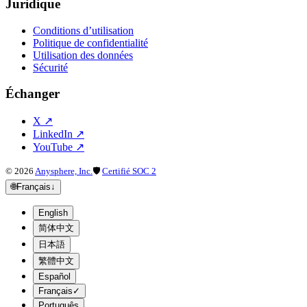
Juridique
Conditions d’utilisation
Politique de confidentialité
Utilisation des données
Sécurité
Échanger
X
↗
LinkedIn
↗
YouTube
↗
©
2026
Anysphere, Inc.
🛡
Certifié SOC 2
🌐
Français
↓
English
简体中文
日本語
繁體中文
Español
Français
✓
Português