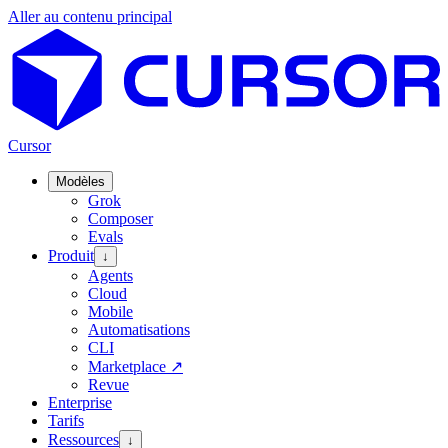
Aller au contenu principal
Cursor
Modèles
Grok
Composer
Evals
Produit
↓
Agents
Cloud
Mobile
Automatisations
CLI
Marketplace
↗
Revue
Enterprise
Tarifs
Ressources
↓