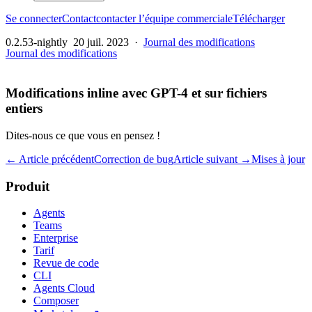
Se connecter
Contact
contacter l’équipe commerciale
Télécharger
0.2.53-nightly
20 juil. 2023
·
Journal des modifications
Journal des modifications
Modifications inline avec GPT-4 et sur fichiers
entiers
Dites-nous ce que vous en pensez !
← Article précédent
Correction de bug
Article suivant →
Mises à jour
Produit
Agents
Teams
Enterprise
Tarif
Revue de code
CLI
Agents Cloud
Composer