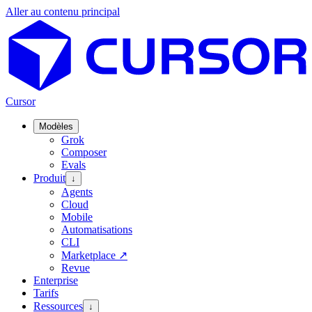
Aller au contenu principal
Cursor
Modèles
Grok
Composer
Evals
Produit
↓
Agents
Cloud
Mobile
Automatisations
CLI
Marketplace
↗
Revue
Enterprise
Tarifs
Ressources
↓