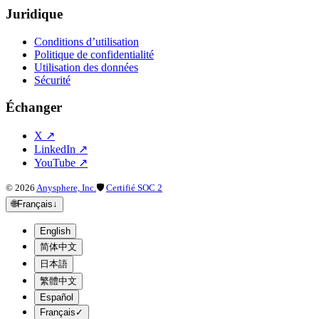
Juridique
Conditions d’utilisation
Politique de confidentialité
Utilisation des données
Sécurité
Échanger
X
↗
LinkedIn
↗
YouTube
↗
©
2026
Anysphere, Inc.
🛡
Certifié SOC 2
🌐
Français
↓
English
简体中文
日本語
繁體中文
Español
Français
✓