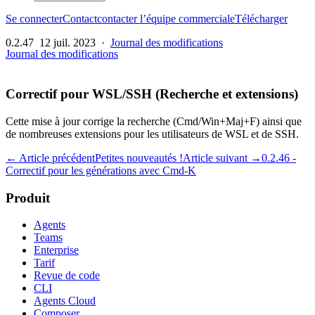
Se connecter
Contact
contacter l’équipe commerciale
Télécharger
0.2.47
12 juil. 2023
·
Journal des modifications
Journal des modifications
Correctif pour WSL/SSH (Recherche et extensions)
Cette mise à jour corrige la recherche (Cmd/Win+Maj+F) ainsi que
de nombreuses extensions pour les utilisateurs de WSL et de SSH.
← Article précédent
Petites nouveautés !
Article suivant →
0.2.46 -
Correctif pour les générations avec Cmd-K
Produit
Agents
Teams
Enterprise
Tarif
Revue de code
CLI
Agents Cloud
Composer