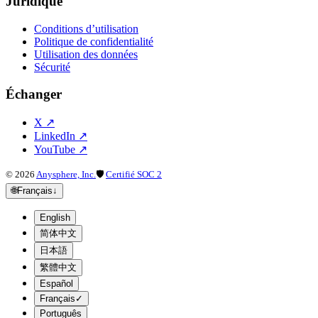
Juridique
Conditions d’utilisation
Politique de confidentialité
Utilisation des données
Sécurité
Échanger
X
↗
LinkedIn
↗
YouTube
↗
©
2026
Anysphere, Inc.
🛡
Certifié SOC 2
🌐
Français
↓
English
简体中文
日本語
繁體中文
Español
Français
✓
Português