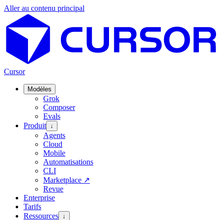
Aller au contenu principal
Cursor
Modèles
Grok
Composer
Evals
Produit
↓
Agents
Cloud
Mobile
Automatisations
CLI
Marketplace
↗
Revue
Enterprise
Tarifs
Ressources
↓