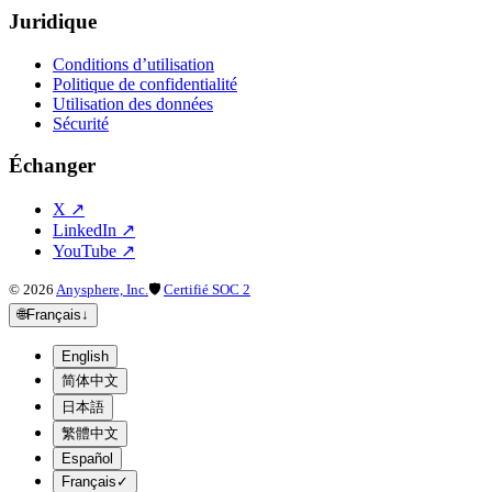
Juridique
Conditions d’utilisation
Politique de confidentialité
Utilisation des données
Sécurité
Échanger
X
↗
LinkedIn
↗
YouTube
↗
©
2026
Anysphere, Inc.
🛡
Certifié SOC 2
🌐
Français
↓
English
简体中文
日本語
繁體中文
Español
Français
✓