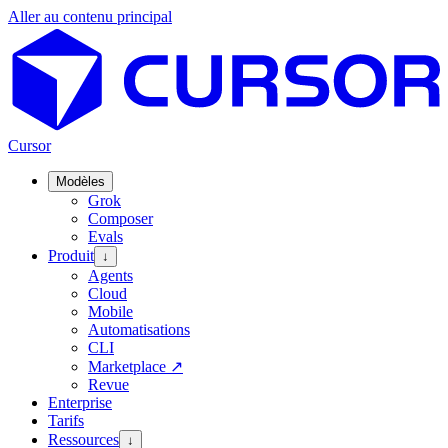
Aller au contenu principal
Cursor
Modèles
Grok
Composer
Evals
Produit
↓
Agents
Cloud
Mobile
Automatisations
CLI
Marketplace
↗
Revue
Enterprise
Tarifs
Ressources
↓