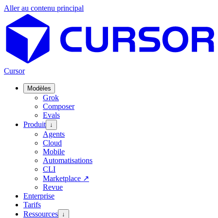
Aller au contenu principal
Cursor
Modèles
Grok
Composer
Evals
Produit
↓
Agents
Cloud
Mobile
Automatisations
CLI
Marketplace
↗
Revue
Enterprise
Tarifs
Ressources
↓