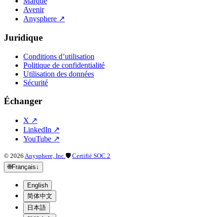
Marque
Avenir
Anysphere
↗
Juridique
Conditions d’utilisation
Politique de confidentialité
Utilisation des données
Sécurité
Échanger
X
↗
LinkedIn
↗
YouTube
↗
©
2026
Anysphere, Inc.
🛡
Certifié SOC 2
🌐
Français
↓
English
简体中文
日本語