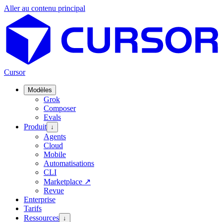
Aller au contenu principal
Cursor
Modèles
Grok
Composer
Evals
Produit
↓
Agents
Cloud
Mobile
Automatisations
CLI
Marketplace
↗
Revue
Enterprise
Tarifs
Ressources
↓