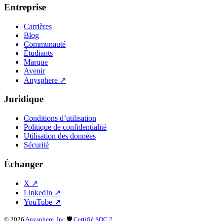
Entreprise
Carrières
Blog
Communauté
Étudiants
Marque
Avenir
Anysphere
↗
Juridique
Conditions d’utilisation
Politique de confidentialité
Utilisation des données
Sécurité
Échanger
X
↗
LinkedIn
↗
YouTube
↗
©
2026
Anysphere, Inc.
🛡
Certifié SOC 2