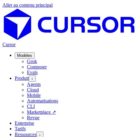
Aller au contenu principal
Cursor
Modèles
Grok
Composer
Evals
Produit
↓
Agents
Cloud
Mobile
Automatisations
CLI
Marketplace
↗
Revue
Enterprise
Tarifs
Ressources
↓