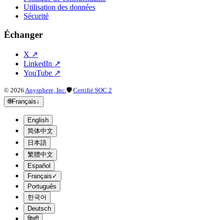
Utilisation des données
Sécurité
Échanger
X
↗
LinkedIn
↗
YouTube
↗
©
2026
Anysphere, Inc.
🛡
Certifié SOC 2
🌐
Français
↓
English
简体中文
日本語
繁體中文
Español
Français
✓
Português
한국어
Deutsch
हिन्दी