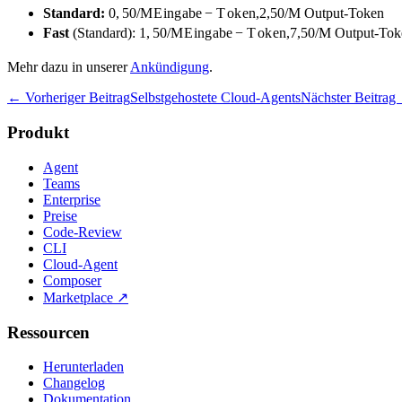
Standard:
0
,
50/
M
E
in
g
ab
e
−
T
o
k
e
n
,
2,50/M Output-Token
Fast
(Standard):
1
,
50/
M
E
in
g
ab
e
−
T
o
k
e
n
,
7,50/M Output-Tok
Mehr dazu in unserer
Ankündigung
.
← Vorheriger Beitrag
Selbstgehostete Cloud-Agents
Nächster Beitrag
Produkt
Agent
Teams
Enterprise
Preise
Code-Review
CLI
Cloud-Agent
Composer
Marketplace
↗
Ressourcen
Herunterladen
Changelog
Dokumentation