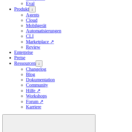
Eval
Produkt
↓
Agents
Cloud
Mobilgerät
Automatisierungen
CLI
Marketplace
↗
Review
Enterprise
Preise
Ressourcen
↓
Changelog
Blog
Dokumentation
Community
Hilfe
↗
Workshops
Forum
↗
Karriere