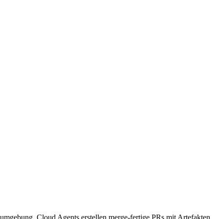
gsumgebung. Cloud Agents erstellen merge-fertige PRs mit Artefakten