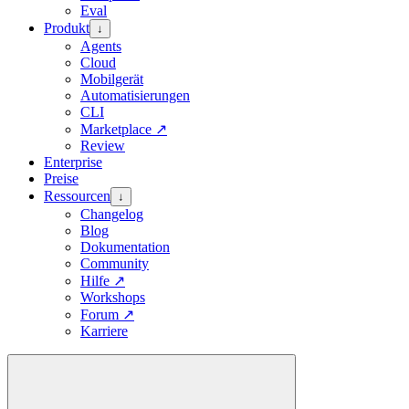
Eval
Produkt
↓
Agents
Cloud
Mobilgerät
Automatisierungen
CLI
Marketplace
↗
Review
Enterprise
Preise
Ressourcen
↓
Changelog
Blog
Dokumentation
Community
Hilfe
↗
Workshops
Forum
↗
Karriere