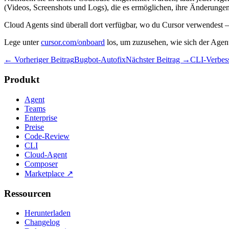
(Videos, Screenshots und Logs), die es ermöglichen, ihre Änderungen
Cloud Agents sind überall dort verfügbar, wo du Cursor verwendest 
Lege unter
cursor.com/onboard
los, um zuzusehen, wie sich der Agent
← Vorheriger Beitrag
Bugbot-Autofix
Nächster Beitrag →
CLI-Verbes
Produkt
Agent
Teams
Enterprise
Preise
Code-Review
CLI
Cloud-Agent
Composer
Marketplace
↗
Ressourcen
Herunterladen
Changelog