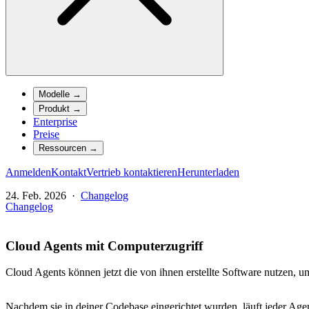
Modelle
→
Produkt
→
Enterprise
Preise
Ressourcen
→
Anmelden
Kontakt
Vertrieb kontaktieren
Herunterladen
24. Feb. 2026
·
Changelog
Changelog
Cloud Agents mit Computerzugriff
Cloud Agents können jetzt die von ihnen erstellte Software nutzen, u
Nachdem sie in deiner Codebase eingerichtet wurden, läuft jeder Age