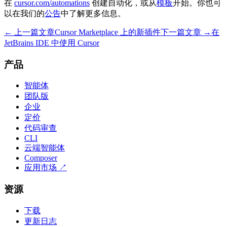
在
cursor.com/automations
创建自动化，或从
模板
开始。你也可
以在我们的
公告
中了解更多信息。
← 上一篇文章
Cursor Marketplace 上的新插件
下一篇文章 →
在
JetBrains IDE 中使用 Cursor
产品
智能体
团队版
企业
定价
代码审查
CLI
云端智能体
Composer
应用市场
↗
资源
下载
更新日志