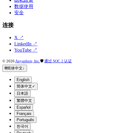
隐私政策
数据使用
安全
连接
X
↗
LinkedIn
↗
YouTube
↗
©
2026
Anysphere, Inc.
🛡
通过 SOC 2 认证
🌐
简体中文
↓
English
简体中文
✓
日本語
繁體中文
Español
Français
Português
한국어