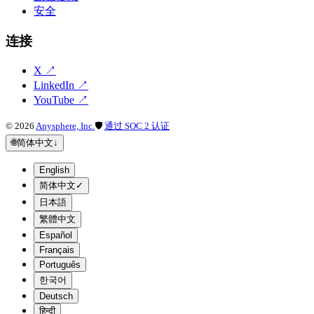
安全
连接
X
↗
LinkedIn
↗
YouTube
↗
©
2026
Anysphere, Inc.
🛡
通过 SOC 2 认证
🌐
简体中文
↓
English
简体中文
✓
日本語
繁體中文
Español
Français
Português
한국어
Deutsch
हिन्दी