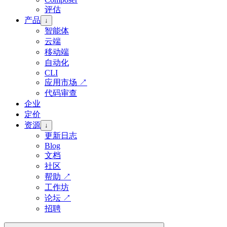
评估
产品
↓
智能体
云端
移动端
自动化
CLI
应用市场
↗
代码审查
企业
定价
资源
↓
更新日志
Blog
文档
社区
帮助
↗
工作坊
论坛
↗
招聘