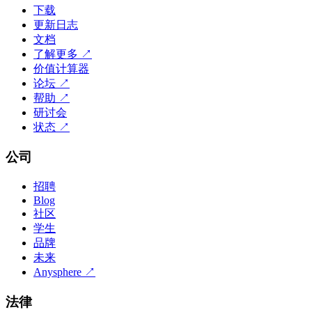
下载
更新日志
文档
了解更多
↗
价值计算器
论坛
↗
帮助
↗
研讨会
状态
↗
公司
招聘
Blog
社区
学生
品牌
未来
Anysphere
↗
法律