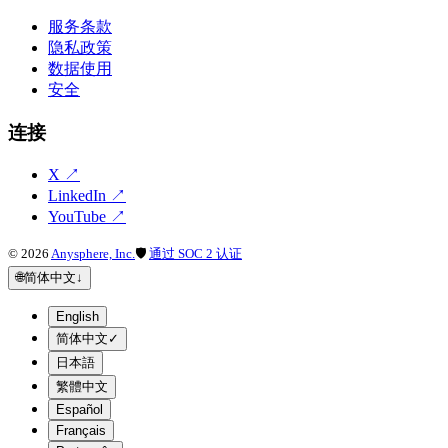
服务条款
隐私政策
数据使用
安全
连接
X
↗
LinkedIn
↗
YouTube
↗
©
2026
Anysphere, Inc.
🛡
通过 SOC 2 认证
🌐
简体中文
↓
English
简体中文
✓
日本語
繁體中文
Español
Français