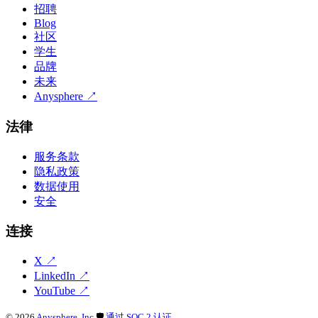
招聘
Blog
社区
学生
品牌
未来
Anysphere
↗
法律
服务条款
隐私政策
数据使用
安全
连接
X
↗
LinkedIn
↗
YouTube
↗
©
2026
Anysphere, Inc.
🛡
通过 SOC 2 认证