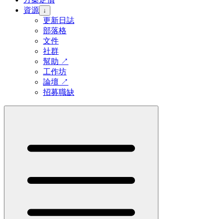
資源
↓
更新日誌
部落格
文件
社群
幫助
↗
工作坊
論壇
↗
招募職缺