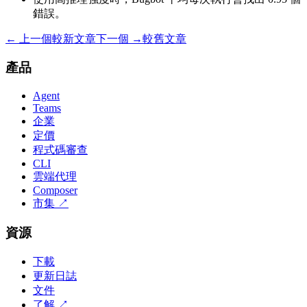
錯誤。
← 上一個
較新文章
下一個 →
較舊文章
產品
Agent
Teams
企業
定價
程式碼審查
CLI
雲端代理
Composer
市集
↗
資源
下載
更新日誌
文件
了解
↗