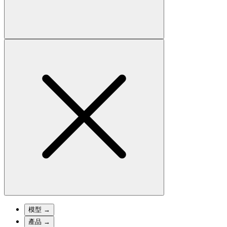
模型
→
產品
→