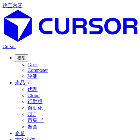
跳至內容
Cursor
模型
Grok
Composer
評測
產品
↓
代理
Cloud
行動版
自動化
CLI
市集
↗
審查
企業
方案定價