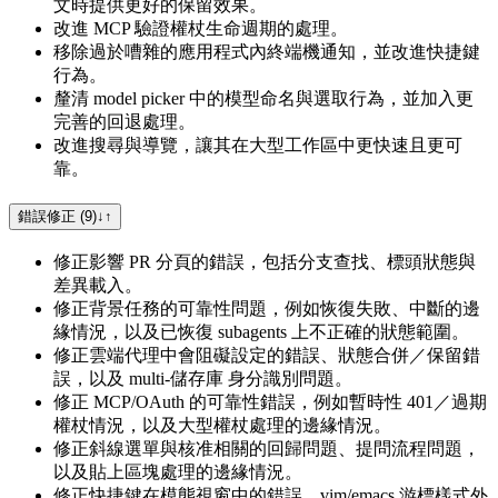
文時提供更好的保留效果。
改進 MCP 驗證權杖生命週期的處理。
移除過於嘈雜的應用程式內終端機通知，並改進快捷鍵
行為。
釐清 model picker 中的模型命名與選取行為，並加入更
完善的回退處理。
改進搜尋與導覽，讓其在大型工作區中更快速且更可
靠。
錯誤修正 (9)
↓
↑
修正影響 PR 分頁的錯誤，包括分支查找、標頭狀態與
差異載入。
修正背景任務的可靠性問題，例如恢復失敗、中斷的邊
緣情況，以及已恢復 subagents 上不正確的狀態範圍。
修正雲端代理中會阻礙設定的錯誤、狀態合併／保留錯
誤，以及 multi-儲存庫 身分識別問題。
修正 MCP/OAuth 的可靠性錯誤，例如暫時性 401／過期
權杖情況，以及大型權杖處理的邊緣情況。
修正斜線選單與核准相關的回歸問題、提問流程問題，
以及貼上區塊處理的邊緣情況。
修正快捷鍵在模態視窗中的錯誤、vim/emacs 游標樣式外