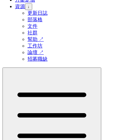
資源
↓
更新日誌
部落格
文件
社群
幫助
↗
工作坊
論壇
↗
招募職缺