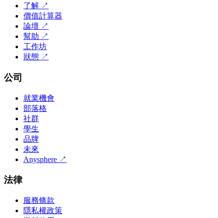
了解
↗
價值計算器
論壇
↗
幫助
↗
工作坊
狀態
↗
公司
就業機會
部落格
社群
學生
品牌
未來
Anysphere
↗
法律
服務條款
隱私權政策