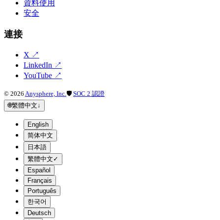
資料使用
安全
連接
X
↗
LinkedIn
↗
YouTube
↗
©
2026
Anysphere, Inc.
🛡
SOC 2 認證
🌐
繁體中文
↓
English
简体中文
日本語
繁體中文
✓
Español
Français
Português
한국어
Deutsch