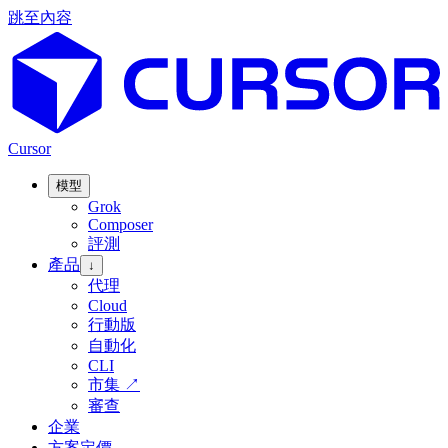
跳至內容
Cursor
模型
Grok
Composer
評測
產品
↓
代理
Cloud
行動版
自動化
CLI
市集
↗
審查
企業
方案定價