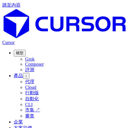
跳至內容
Cursor
模型
Grok
Composer
評測
產品
↓
代理
Cloud
行動版
自動化
CLI
市集
↗
審查
企業
方案定價