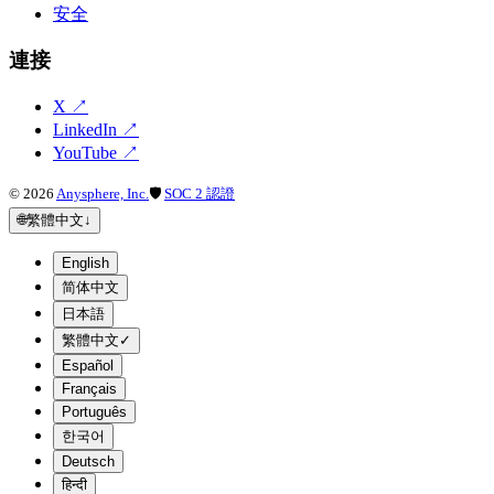
安全
連接
X
↗
LinkedIn
↗
YouTube
↗
©
2026
Anysphere, Inc.
🛡
SOC 2 認證
🌐
繁體中文
↓
English
简体中文
日本語
繁體中文
✓
Español
Français
Português
한국어
Deutsch
हिन्दी