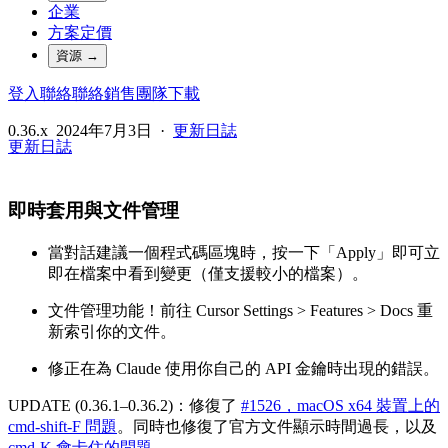
企業
方案定價
資源
→
登入
聯絡
聯絡銷售團隊
下載
0.36.x
2024年7月3日
·
更新日誌
更新日誌
即時套用與文件管理
當對話建議一個程式碼區塊時，按一下「Apply」即可立
即在檔案中看到變更（僅支援較小的檔案）。
文件管理功能！前往 Cursor Settings > Features > Docs 重
新索引你的文件。
修正在為 Claude 使用你自己的 API 金鑰時出現的錯誤。
UPDATE (0.36.1–0.36.2)：修復了
#1526，macOS x64 裝置上的
cmd-shift-F 問題
。同時也修復了官方文件顯示時間過長，以及
cmd-K 會卡住的問題
。