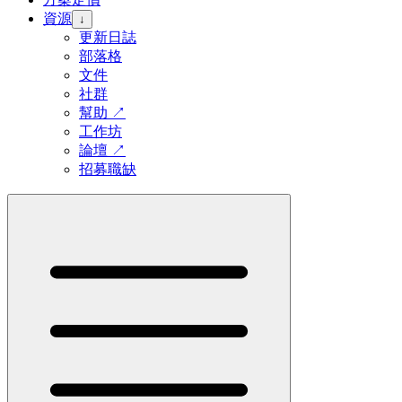
資源
↓
更新日誌
部落格
文件
社群
幫助
↗
工作坊
論壇
↗
招募職缺