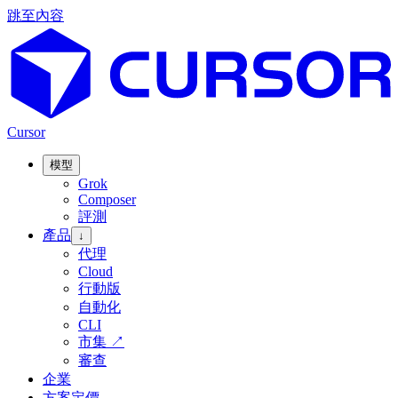
跳至內容
Cursor
模型
Grok
Composer
評測
產品
↓
代理
Cloud
行動版
自動化
CLI
市集
↗
審查
企業
方案定價