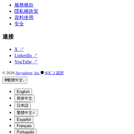
服務條款
隱私權政策
資料使用
安全
連接
X
↗
LinkedIn
↗
YouTube
↗
©
2026
Anysphere, Inc.
🛡
SOC 2 認證
🌐
繁體中文
↓
English
简体中文
日本語
繁體中文
✓
Español
Français
Português