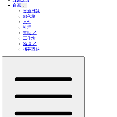
資源
↓
更新日誌
部落格
文件
社群
幫助
↗
工作坊
論壇
↗
招募職缺