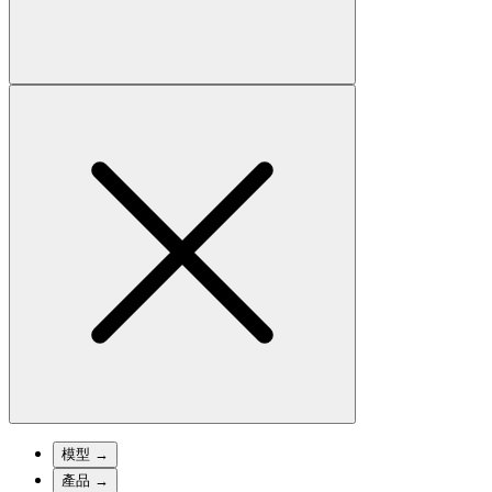
模型
→
產品
→