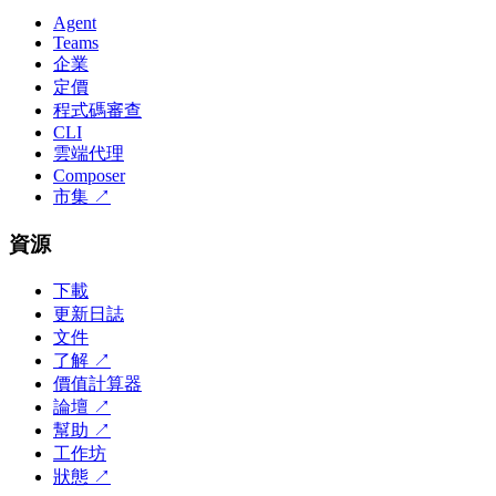
Agent
Teams
企業
定價
程式碼審查
CLI
雲端代理
Composer
市集
↗
資源
下載
更新日誌
文件
了解
↗
價值計算器
論壇
↗
幫助
↗
工作坊
狀態
↗