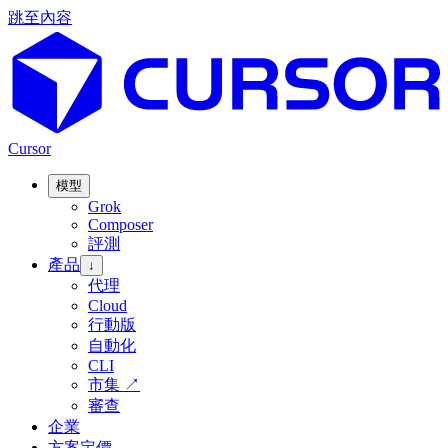
跳至內容
Cursor
模型
Grok
Composer
評測
產品
↓
代理
Cloud
行動版
自動化
CLI
市集
↗
審查
企業
方案定價