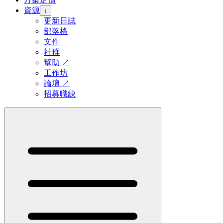
資源
↓
更新日誌
部落格
文件
社群
幫助
↗
工作坊
論壇
↗
招募職缺