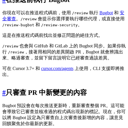
你現在可以在推送程式碼前，使用
執行
Bugbot
和
安
/review
全審查
。
會提示你選擇要執行哪些代理，或直接使用
/review
和
。
/review-bugbot
/review-security
這是在推送程式碼前找出並修正問題的絕佳方式。
也會與 GitHub 和 GitLab 上的 Bugbot 同步。如果你執
/review
行
，接著用相同的差異開啟 PR，Bugbot 就會辨識出
/review
來、略過審查，並留下留言說明它已經審查過該差異。
可在 Cursor 3.7+ 和
cursor.com/agents
上使用，CLI 支援即將推
出。
#
只審查 PR 中新變更的內容
Bugbot 預設會在每次推送更新時，重新審查整個 PR。這可能
會導致它已審查並核准過的程式碼出現新的標記。現在，你可
以將 Bugbot 設定為只審查自上次審查後新增的內容，讓意見
回饋聚焦於你最新的更新。