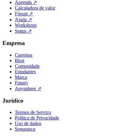
Aprenda
↗
Calculadora de valor
Fórum
↗
Ajuda
↗
Workshops
Status
↗
Empresa
Carreiras
Blog
Comunidade
Estudantes
Marca
Futuro
Anysphere
↗
Jurídico
Termos de Serviço
Política de Privacidade
Uso de dados
Segurança