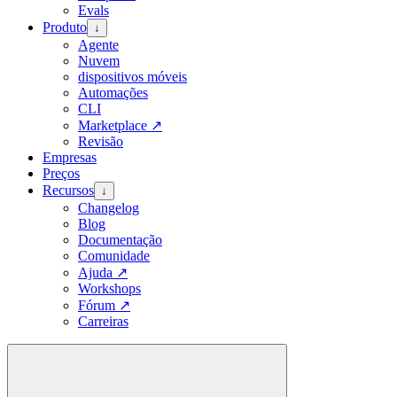
Evals
Produto
↓
Agente
Nuvem
dispositivos móveis
Automações
CLI
Marketplace
↗
Revisão
Empresas
Preços
Recursos
↓
Changelog
Blog
Documentação
Comunidade
Ajuda
↗
Workshops
Fórum
↗
Carreiras