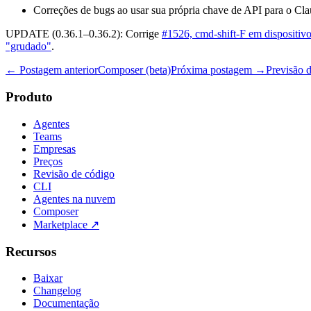
Correções de bugs ao usar sua própria chave de API para o Cla
UPDATE (0.36.1–0.36.2): Corrige
#1526, cmd-shift-F em dispositi
"grudado"
.
← Postagem anterior
Composer (beta)
Próxima postagem →
Previsão 
Produto
Agentes
Teams
Empresas
Preços
Revisão de código
CLI
Agentes na nuvem
Composer
Marketplace
↗
Recursos
Baixar
Changelog
Documentação