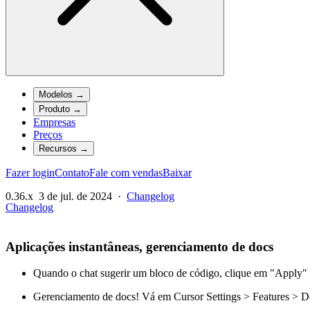
Modelos
→
Produto
→
Empresas
Preços
Recursos
→
Fazer login
Contato
Fale com vendas
Baixar
0.36.x
3 de jul. de 2024
·
Changelog
Changelog
Aplicações instantâneas, gerenciamento de docs
Quando o chat sugerir um bloco de código, clique em "Apply" p
Gerenciamento de docs! Vá em Cursor Settings > Features > Do