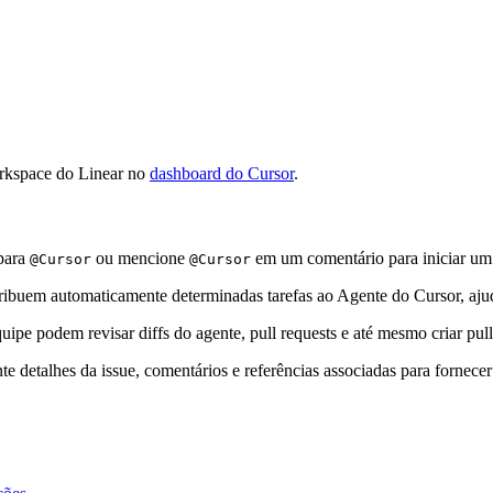
orkspace do Linear no
dashboard do Cursor
.
para
ou mencione
em um comentário para iniciar um a
@Cursor
@Cursor
atribuem automaticamente determinadas tarefas ao Agente do Cursor, aj
ipe podem revisar diffs do agente, pull requests e até mesmo criar pull
 detalhes da issue, comentários e referências associadas para fornecer