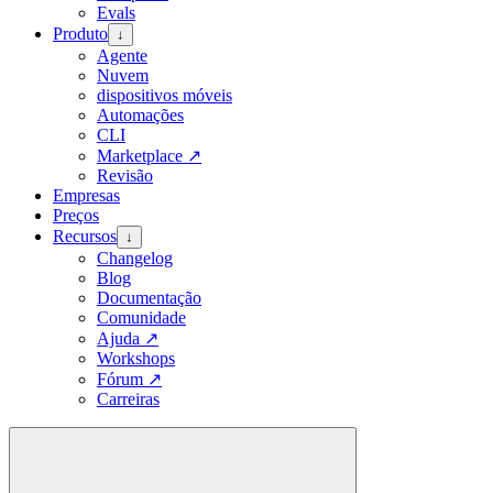
Evals
Produto
↓
Agente
Nuvem
dispositivos móveis
Automações
CLI
Marketplace
↗
Revisão
Empresas
Preços
Recursos
↓
Changelog
Blog
Documentação
Comunidade
Ajuda
↗
Workshops
Fórum
↗
Carreiras