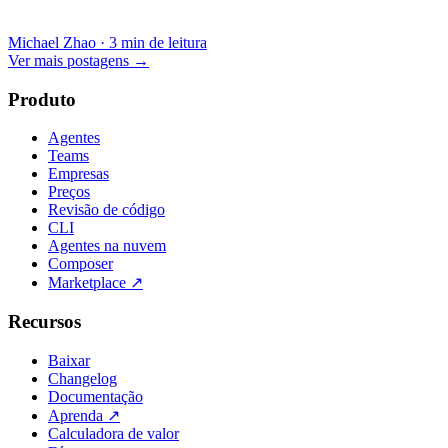
Michael Zhao
·
3 min de leitura
Ver mais postagens
→
Produto
Agentes
Teams
Empresas
Preços
Revisão de código
CLI
Agentes na nuvem
Composer
Marketplace
↗
Recursos
Baixar
Changelog
Documentação
Aprenda
↗
Calculadora de valor