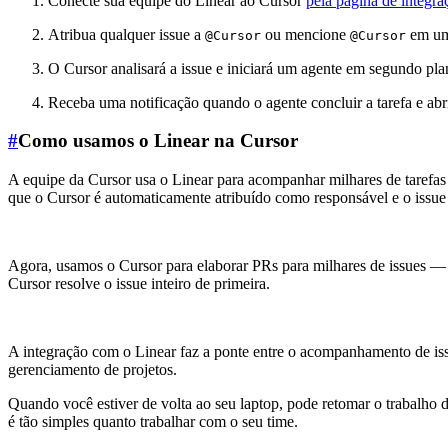
Conecte sua equipe do Linear ao Cursor
pela página de integra
Atribua qualquer issue a
ou mencione
em um
@Cursor
@Cursor
O Cursor analisará a issue e iniciará um agente em segundo pl
Receba uma notificação quando o agente concluir a tarefa e ab
#
Como usamos o Linear na Cursor
A equipe da Cursor usa o Linear para acompanhar milhares de tarefas 
que o Cursor é automaticamente atribuído como responsável e o issue
Agora, usamos o Cursor para elaborar PRs para milhares de issues —
Cursor resolve o issue inteiro de primeira.
A integração com o Linear faz a ponte entre o acompanhamento de issu
gerenciamento de projetos.
Quando você estiver de volta ao seu laptop, pode retomar o trabalho
é tão simples quanto trabalhar com o seu time.