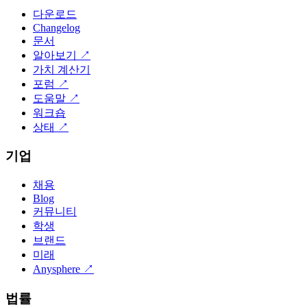
다운로드
Changelog
문서
알아보기
↗
가치 계산기
포럼
↗
도움말
↗
워크숍
상태
↗
기업
채용
Blog
커뮤니티
학생
브랜드
미래
Anysphere
↗
법률