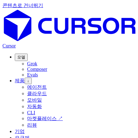
콘텐츠로 건너뛰기
Cursor
모델
Grok
Composer
Evals
제품
↓
에이전트
클라우드
모바일
자동화
CLI
마켓플레이스
↗
리뷰
기업
요금제