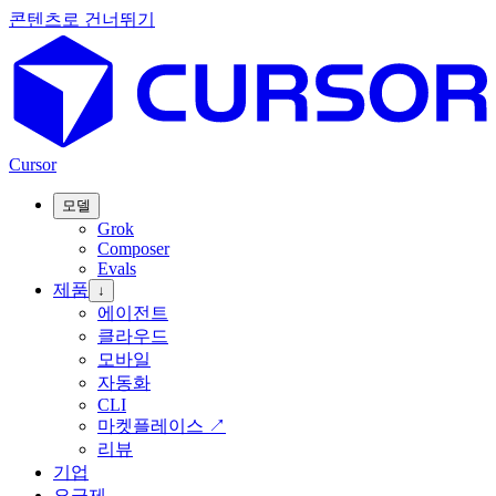
콘텐츠로 건너뛰기
Cursor
모델
Grok
Composer
Evals
제품
↓
에이전트
클라우드
모바일
자동화
CLI
마켓플레이스
↗
리뷰
기업
요금제