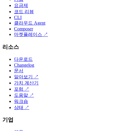
요금제
코드 리뷰
CLI
클라우드 Agent
Composer
마켓플레이스
↗
리소스
다운로드
Changelog
문서
알아보기
↗
가치 계산기
포럼
↗
도움말
↗
워크숍
상태
↗
기업