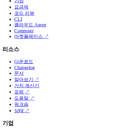
기업
요금제
코드 리뷰
CLI
클라우드 Agent
Composer
마켓플레이스
↗
리소스
다운로드
Changelog
문서
알아보기
↗
가치 계산기
포럼
↗
도움말
↗
워크숍
상태
↗
기업