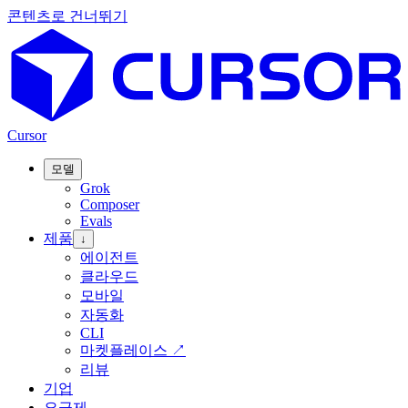
콘텐츠로 건너뛰기
Cursor
모델
Grok
Composer
Evals
제품
↓
에이전트
클라우드
모바일
자동화
CLI
마켓플레이스
↗
리뷰
기업
요금제