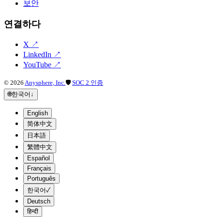
보안
연결하다
X
↗
LinkedIn
↗
YouTube
↗
©
2026
Anysphere, Inc.
🛡
SOC 2 인증
🌐
한국어
↓
English
简体中文
日本語
繁體中文
Español
Français
Português
한국어
✓
Deutsch
हिन्दी