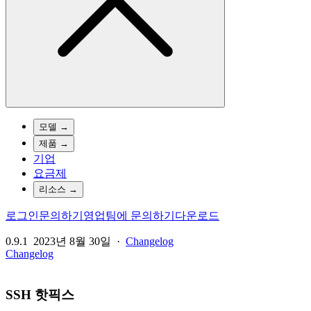
모델
→
제품
→
기업
요금제
리소스
→
로그인
문의하기
영업팀에 문의하기
다운로드
0.9.1
2023년 8월 30일
·
Changelog
Changelog
SSH 핫픽스