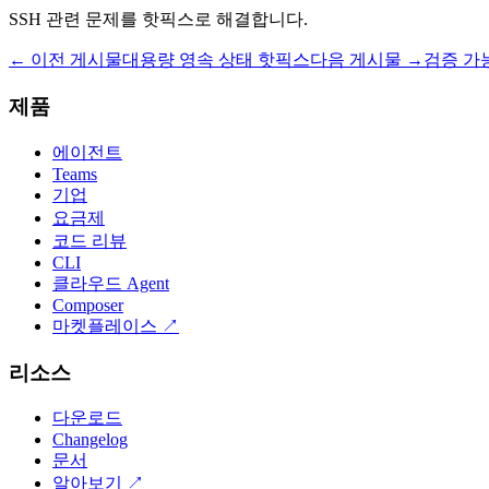
SSH 관련 문제를 핫픽스로 해결합니다.
← 이전 게시물
대용량 영속 상태 핫픽스
다음 게시물 →
검증 가능
제품
에이전트
Teams
기업
요금제
코드 리뷰
CLI
클라우드 Agent
Composer
마켓플레이스
↗
리소스
다운로드
Changelog
문서
알아보기
↗