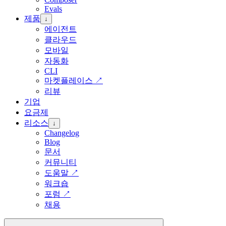
Evals
제품
↓
에이전트
클라우드
모바일
자동화
CLI
마켓플레이스
↗
리뷰
기업
요금제
리소스
↓
Changelog
Blog
문서
커뮤니티
도움말
↗
워크숍
포럼
↗
채용