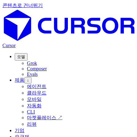
콘텐츠로 건너뛰기
Cursor
모델
Grok
Composer
Evals
제품
↓
에이전트
클라우드
모바일
자동화
CLI
마켓플레이스
↗
리뷰
기업
요금제