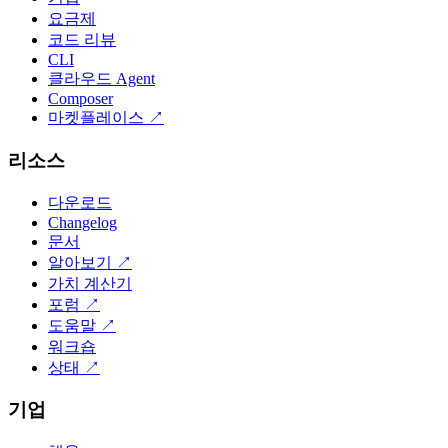
요금제
코드 리뷰
CLI
클라우드 Agent
Composer
마켓플레이스
↗
리소스
다운로드
Changelog
문서
알아보기
↗
가치 계산기
포럼
↗
도움말
↗
워크숍
상태
↗
기업