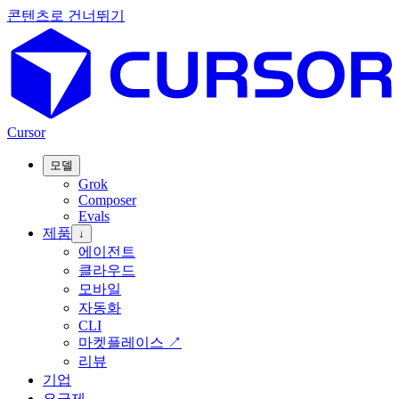
콘텐츠로 건너뛰기
Cursor
모델
Grok
Composer
Evals
제품
↓
에이전트
클라우드
모바일
자동화
CLI
마켓플레이스
↗
리뷰
기업
요금제