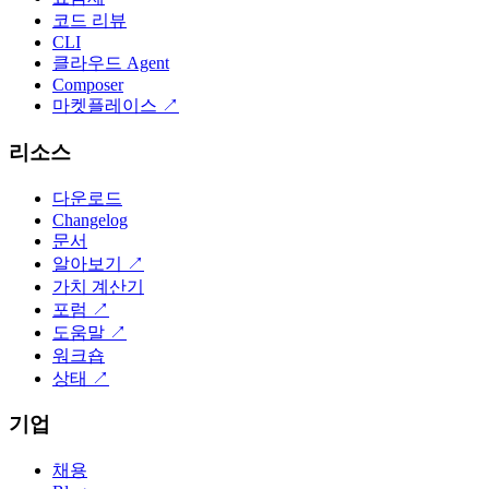
코드 리뷰
CLI
클라우드 Agent
Composer
마켓플레이스
↗
리소스
다운로드
Changelog
문서
알아보기
↗
가치 계산기
포럼
↗
도움말
↗
워크숍
상태
↗
기업
채용