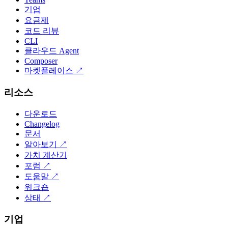
기업
요금제
코드 리뷰
CLI
클라우드 Agent
Composer
마켓플레이스
↗
리소스
다운로드
Changelog
문서
알아보기
↗
가치 계산기
포럼
↗
도움말
↗
워크숍
상태
↗
기업