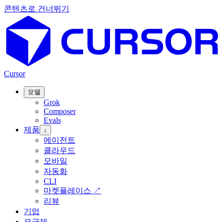
콘텐츠로 건너뛰기
Cursor
모델
Grok
Composer
Evals
제품
↓
에이전트
클라우드
모바일
자동화
CLI
마켓플레이스
↗
리뷰
기업
요금제