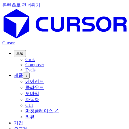
콘텐츠로 건너뛰기
Cursor
모델
Grok
Composer
Evals
제품
↓
에이전트
클라우드
모바일
자동화
CLI
마켓플레이스
↗
리뷰
기업
요금제