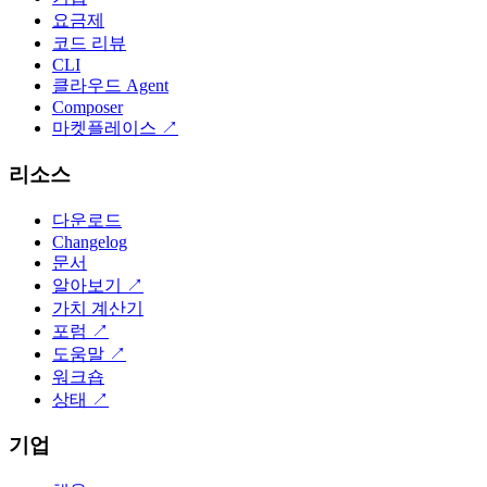
요금제
코드 리뷰
CLI
클라우드 Agent
Composer
마켓플레이스
↗
리소스
다운로드
Changelog
문서
알아보기
↗
가치 계산기
포럼
↗
도움말
↗
워크숍
상태
↗
기업