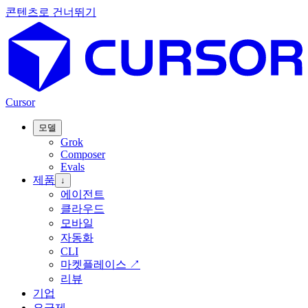
콘텐츠로 건너뛰기
Cursor
모델
Grok
Composer
Evals
제품
↓
에이전트
클라우드
모바일
자동화
CLI
마켓플레이스
↗
리뷰
기업
요금제