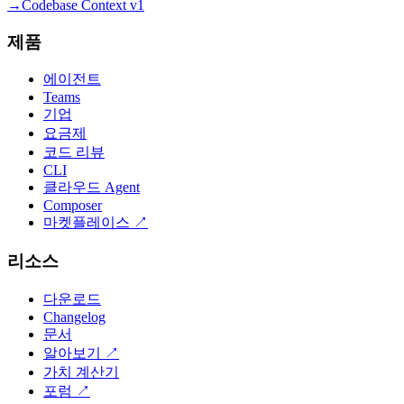
→
Codebase Context v1
제품
에이전트
Teams
기업
요금제
코드 리뷰
CLI
클라우드 Agent
Composer
마켓플레이스
↗
리소스
다운로드
Changelog
문서
알아보기
↗
가치 계산기
포럼
↗