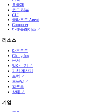
요금제
코드 리뷰
CLI
클라우드 Agent
Composer
마켓플레이스
↗
리소스
다운로드
Changelog
문서
알아보기
↗
가치 계산기
포럼
↗
도움말
↗
워크숍
상태
↗
기업