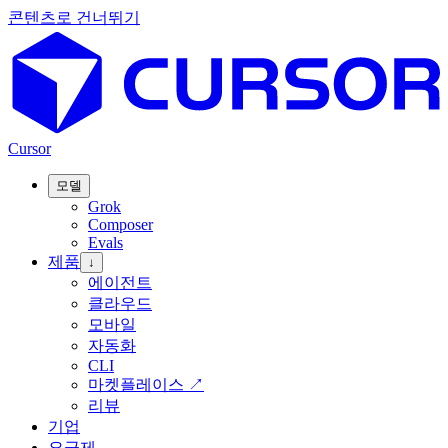
콘텐츠로 건너뛰기
Cursor
모델
Grok
Composer
Evals
제품
↓
에이전트
클라우드
모바일
자동화
CLI
마켓플레이스
↗
리뷰
기업
요금제