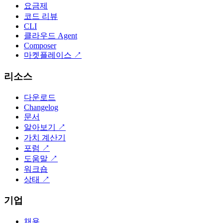
요금제
코드 리뷰
CLI
클라우드 Agent
Composer
마켓플레이스
↗
리소스
다운로드
Changelog
문서
알아보기
↗
가치 계산기
포럼
↗
도움말
↗
워크숍
상태
↗
기업
채용