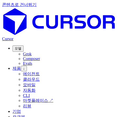
콘텐츠로 건너뛰기
Cursor
모델
Grok
Composer
Evals
제품
↓
에이전트
클라우드
모바일
자동화
CLI
마켓플레이스
↗
리뷰
기업
요금제