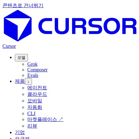
콘텐츠로 건너뛰기
Cursor
모델
Grok
Composer
Evals
제품
↓
에이전트
클라우드
모바일
자동화
CLI
마켓플레이스
↗
리뷰
기업
요금제