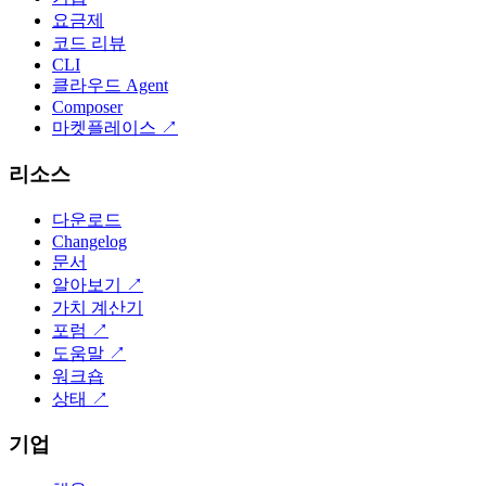
요금제
코드 리뷰
CLI
클라우드 Agent
Composer
마켓플레이스
↗
리소스
다운로드
Changelog
문서
알아보기
↗
가치 계산기
포럼
↗
도움말
↗
워크숍
상태
↗
기업