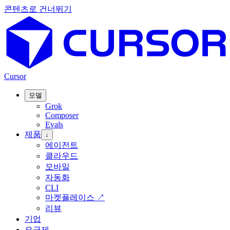
콘텐츠로 건너뛰기
Cursor
모델
Grok
Composer
Evals
제품
↓
에이전트
클라우드
모바일
자동화
CLI
마켓플레이스
↗
리뷰
기업
요금제