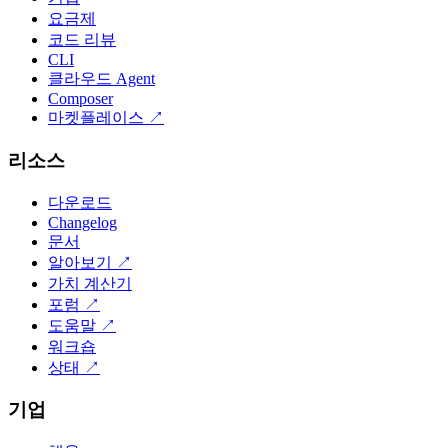
요금제
코드 리뷰
CLI
클라우드 Agent
Composer
마켓플레이스
↗
리소스
다운로드
Changelog
문서
알아보기
↗
가치 계산기
포럼
↗
도움말
↗
워크숍
상태
↗
기업