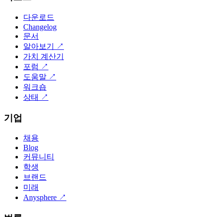
다운로드
Changelog
문서
알아보기
↗
가치 계산기
포럼
↗
도움말
↗
워크숍
상태
↗
기업
채용
Blog
커뮤니티
학생
브랜드
미래
Anysphere
↗