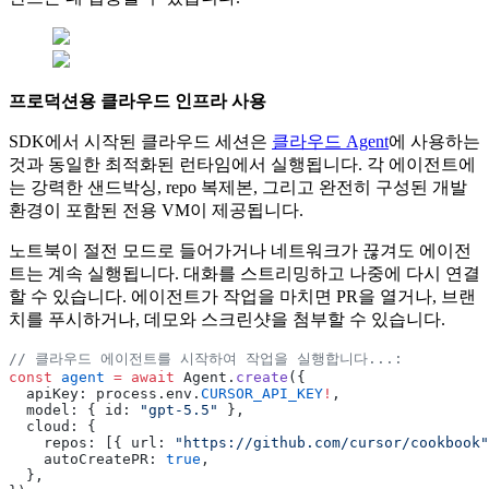
프로덕션용 클라우드 인프라 사용
SDK에서 시작된 클라우드 세션은
클라우드 Agent
에 사용하는
것과 동일한 최적화된 런타임에서 실행됩니다. 각 에이전트에
는 강력한 샌드박싱, repo 복제본, 그리고 완전히 구성된 개발
환경이 포함된 전용 VM이 제공됩니다.
노트북이 절전 모드로 들어가거나 네트워크가 끊겨도 에이전
트는 계속 실행됩니다. 대화를 스트리밍하고 나중에 다시 연결
할 수 있습니다. 에이전트가 작업을 마치면 PR을 열거나, 브랜
치를 푸시하거나, 데모와 스크린샷을 첨부할 수 있습니다.
// 클라우드 에이전트를 시작하여 작업을 실행합니다...:
const
 agent
 =
 await
 Agent.
create
({
  apiKey: process.env.
CURSOR_API_KEY
!
,
  model: { id: 
"gpt-5.5"
 },
  cloud: {
    repos: [{ url: 
"https://github.com/cursor/cookbook"
    autoCreatePR: 
true
,
  },