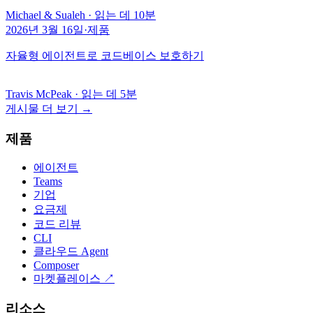
Michael & Sualeh
·
읽는 데 10분
2026년 3월 16일
·
제품
자율형 에이전트로 코드베이스 보호하기
Travis McPeak
·
읽는 데 5분
게시물 더 보기
→
제품
에이전트
Teams
기업
요금제
코드 리뷰
CLI
클라우드 Agent
Composer
마켓플레이스
↗
리소스