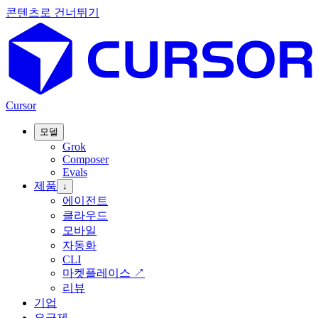
콘텐츠로 건너뛰기
Cursor
모델
Grok
Composer
Evals
제품
↓
에이전트
클라우드
모바일
자동화
CLI
마켓플레이스
↗
리뷰
기업
요금제