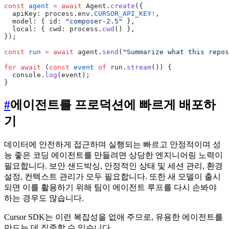
const
 agent
 =
 await
 Agent.
create
({
  apiKey: process.env.
CURSOR_API_KEY
!
,
  model: { id: 
"composer-2.5"
 },
  local: { cwd: process.
cwd
() },
});
const
 run
 =
 await
 agent.
send
(
"Summarize what this repos
for
 await
 (
const
 event
 of
 run.
stream
()) {
  console.
log
(event);
}
#
에이전트를 프로덕션에 빠르게 배포하
기
데이터에 안전하게 접근하며 실행되는 빠르고 안정적이며 성
능 좋은 코딩 에이전트를 만들려면 상당한 엔지니어링 노력이
필요합니다. 보안 샌드박싱, 안정적인 상태 및 세션 관리, 환경
설정, 컨텍스트 관리가 모두 필요합니다. 또한 새 모델이 출시
되면 이를 활용하기 위해 팀이 에이전트 루프를 다시 손봐야
하는 경우도 많습니다.
Cursor SDK는 이런 복잡성을 없애 주므로, 유용한 에이전트를
만드는 데 집중할 수 있습니다.