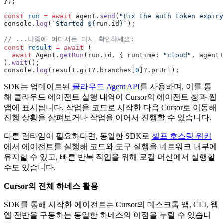
});
const
 run
 =
 await
 agent.
send
(
"Fix the auth token expiry
console.
log
(
`Started ${
run
.
id
}`
);
// ...나중에 어디서든 다시 확인하세요:
const
 result
 =
 await
 (
  await
 Agent.
getRun
(run.id, { runtime: 
"cloud"
, agentI
).
wait
();
console.
log
(result.git?.branches[
0
]?.prUrl);
SDK는 업데이트된
클라우드 Agent API
를 사용하며, 이를 통
해 클라우드 에이전트 실행 내역이 Cursor의 에이전트 창과 웹
앱에 표시됩니다. 작업을 코드로 시작한 다음 Cursor로 이동해
진행 상황을 살펴보거나 작업을 이어서 진행할 수 있습니다.
다른 런타임이 필요하다면, 동일한 SDK로
셀프 호스팅 워커
에서 에이전트를 실행해 코드와 도구 실행을 네트워크 내부에
유지할 수 있고, 빠른 반복 작업을 위해 로컬 머신에서 실행할
수도 있습니다.
Cursor의 전체 하네스 활용
SDK를 통해 시작한 에이전트는 Cursor의 데스크톱 앱, CLI, 웹
앱 전반을 구동하는 동일한 하네스의 이점을 누릴 수 있습니