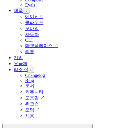
Evals
제품
↓
에이전트
클라우드
모바일
자동화
CLI
마켓플레이스
↗
리뷰
기업
요금제
리소스
↓
Changelog
Blog
문서
커뮤니티
도움말
↗
워크숍
포럼
↗
채용