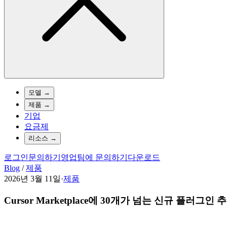
모델
→
제품
→
기업
요금제
리소스
→
로그인
문의하기
영업팀에 문의하기
다운로드
Blog
/
제품
2026년 3월 11일
·
제품
Cursor Marketplace에 30개가 넘는 신규 플러그인 