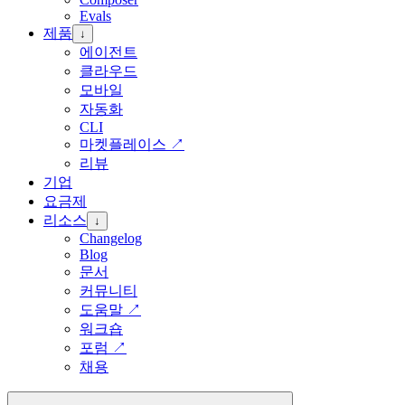
Evals
제품
↓
에이전트
클라우드
모바일
자동화
CLI
마켓플레이스
↗
리뷰
기업
요금제
리소스
↓
Changelog
Blog
문서
커뮤니티
도움말
↗
워크숍
포럼
↗
채용