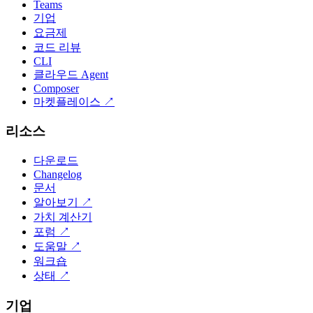
Teams
기업
요금제
코드 리뷰
CLI
클라우드 Agent
Composer
마켓플레이스
↗
리소스
다운로드
Changelog
문서
알아보기
↗
가치 계산기
포럼
↗
도움말
↗
워크숍
상태
↗
기업