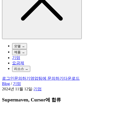
모델
→
제품
→
기업
요금제
리소스
→
로그인
문의하기
영업팀에 문의하기
다운로드
Blog
/
기업
2024년 11월 12일
·
기업
Supermaven, Cursor에 합류