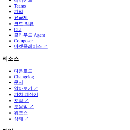
에이전트
Teams
기업
요금제
코드 리뷰
CLI
클라우드 Agent
Composer
마켓플레이스
↗
리소스
다운로드
Changelog
문서
알아보기
↗
가치 계산기
포럼
↗
도움말
↗
워크숍
상태
↗