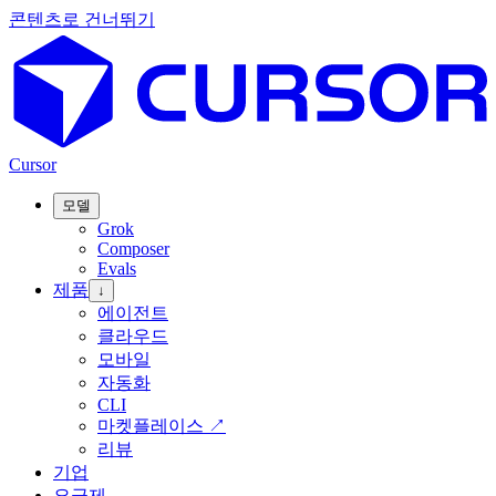
콘텐츠로 건너뛰기
Cursor
모델
Grok
Composer
Evals
제품
↓
에이전트
클라우드
모바일
자동화
CLI
마켓플레이스
↗
리뷰
기업
요금제