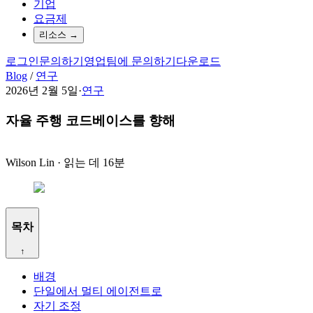
기업
요금제
리소스
→
로그인
문의하기
영업팀에 문의하기
다운로드
Blog
/
연구
2026년 2월 5일
·
연구
자율 주행 코드베이스를 향해
Wilson Lin
·
읽는 데 16분
목차
↑
배경
단일에서 멀티 에이전트로
자기 조정