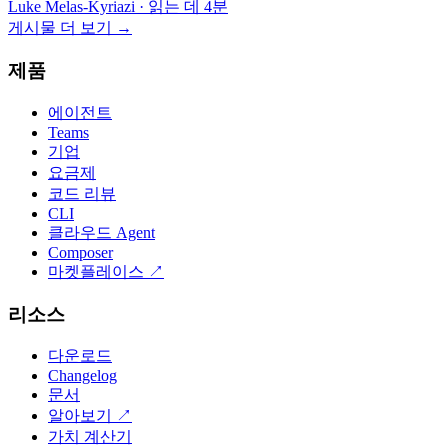
Luke Melas-Kyriazi
·
읽는 데 4분
게시물 더 보기
→
제품
에이전트
Teams
기업
요금제
코드 리뷰
CLI
클라우드 Agent
Composer
마켓플레이스
↗
리소스
다운로드
Changelog
문서
알아보기
↗
가치 계산기