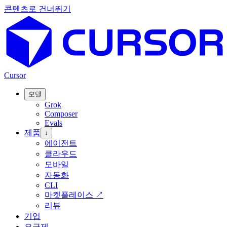
콘텐츠로 건너뛰기
Cursor
모델
Grok
Composer
Evals
제품
↓
에이전트
클라우드
모바일
자동화
CLI
마켓플레이스
↗
리뷰
기업
요금제