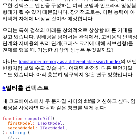
무한 컨텍스트 엔진을 구성하는 여러 모델과 인프라의 앙상블
형태가 될 수 있기 때문입니다. 장기적으로는, 이런 능력이 아
키텍처 자체에 내장될 것이라 예상합니다.
우리는 특히 검색의 미래를 창의적으로 상상할 때 큰 기대를
갖고 있습니다. 임베딩을 넘어서는 관점에서, 고비용의 인덱싱
단계와 저비용의 쿼리 단계(코퍼스 크기에 대해 서브선형)를
전제로 했을 때, 가능한 최상의 성능은 무엇일까요?
아마도
transformer memory as a differentiable search index
의 어떤
변형처럼 보일 수도 있습니다. 어쩌면 완전히 다른 무언가일
수도 있습니다. 아직 충분히 탐구되지 않은 연구 방향입니다.
#
멀티홉 컨텍스트
내 코드베이스에서 두 문자열 사이의 diff를 계산하고 싶다. 임
베딩을 사용하면 다음과 같은 청크를 얻게 된다:
function
 computeDiff
(
  firstModel
:
 ITextModel
,
  secondModel
:
 ITextModel
,
)
:
 string
 {
  //...