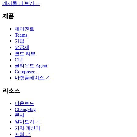
게시물 더 보기
→
제품
에이전트
Teams
기업
요금제
코드 리뷰
CLI
클라우드 Agent
Composer
마켓플레이스
↗
리소스
다운로드
Changelog
문서
알아보기
↗
가치 계산기
포럼
↗