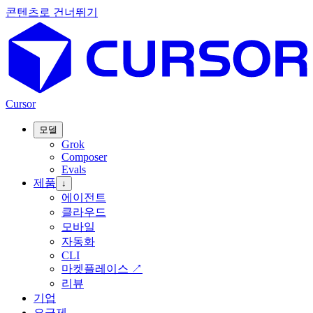
콘텐츠로 건너뛰기
Cursor
모델
Grok
Composer
Evals
제품
↓
에이전트
클라우드
모바일
자동화
CLI
마켓플레이스
↗
리뷰
기업
요금제