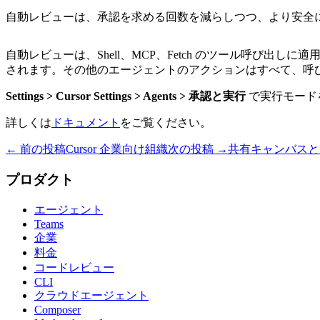
自動レビューは、承認を求める回数を減らしつつ、より安全に
自動レビューは、Shell、MCP、Fetch のツール呼
されます。その他のエージェントのアクションはすべて、呼
Settings > Cursor Settings > Agents > 承認と実行
で実行モード
詳しくは
ドキュメント
をご覧ください。
← 前の投稿
Cursor 企業向け組織
次の投稿 →
共有キャンバスと /
プロダクト
エージェント
Teams
企業
料金
コードレビュー
CLI
クラウドエージェント
Composer