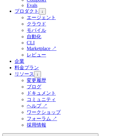
Evals
プロダクト
↓
エージェント
クラウド
モバイル
自動化
CLI
Marketplace
↗
レビュー
企業
料金プラン
リソース
↓
変更履歴
ブログ
ドキュメント
コミュニティ
ヘルプ
↗
ワークショップ
フォーラム
↗
採用情報