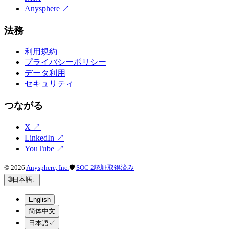
Anysphere
↗
法務
利用規約
プライバシーポリシー
データ利用
セキュリティ
つながる
X
↗
LinkedIn
↗
YouTube
↗
©
2026
Anysphere, Inc.
🛡
SOC 2認証取得済み
🌐
日本語
↓
English
简体中文
日本語
✓