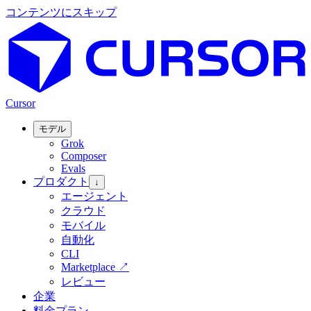
コンテンツにスキップ
Cursor
モデル
Grok
Composer
Evals
プロダクト
↓
エージェント
クラウド
モバイル
自動化
CLI
Marketplace
↗
レビュー
企業
料金プラン