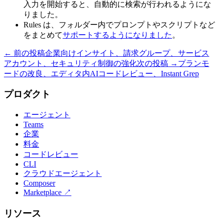
入力を開始すると、自動的に検索が行われるようにな
りました。
Rules は、フォルダー内でプロンプトやスクリプトなど
をまとめて
サポートするようになりました
。
← 前の投稿
企業向けインサイト、請求グループ、サービス
アカウント、セキュリティ制御の強化
次の投稿 →
プランモ
ードの改良、エディタ内AIコードレビュー、Instant Grep
プロダクト
エージェント
Teams
企業
料金
コードレビュー
CLI
クラウドエージェント
Composer
Marketplace
↗
リソース