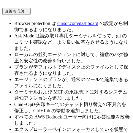
改善点 (10)
↓
↑
Browser protection は
cursor.com/dashboard
の設定から制
御できるようになりました。
Ask Mode は読み取り専用ターミナルを使って、git の
コミット確認など、より良い回答を返せるようになり
ました。
ローカルの並列エージェントに対して、複数のバグ修
正と安定性の改善を行いました。
プランがデフォルトでディスク上のファイルとして保
存されるようになりました。
エージェントのプランが、通常のツールで編集できる
ファイルになりました。
ターミナルおよび MCP の承認/却下に対するシステム
通知アクションを追加しました。
Cmd+Opt+矢印キーでのチャット切り替えの不具合を
修正し、Ctrl+Tab の挙動を追加しました。
すべての AWS Bedrock ユーザー向けに応答性能を改善
しました。
エクスプローラーペインにフォーカスしている状態で