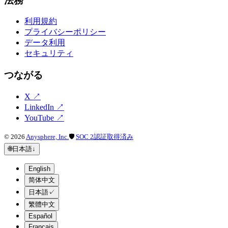
法務
利用規約
プライバシーポリシー
データ利用
セキュリティ
つながる
X
↗
LinkedIn
↗
YouTube
↗
©
2026
Anysphere, Inc.
🛡
SOC 2認証取得済み
🌐
日本語
↓
English
简体中文
日本語
✓
繁體中文
Español
Français