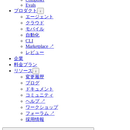
Evals
プロダクト
↓
エージェント
クラウド
モバイル
自動化
CLI
Marketplace
↗
レビュー
企業
料金プラン
リソース
↓
変更履歴
ブログ
ドキュメント
コミュニティ
ヘルプ
↗
ワークショップ
フォーラム
↗
採用情報