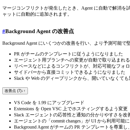
マージコンフリクトが発生したとき、Agent に自動で解消
ャットに自動的に追加されます。
#
Background Agent の改善点
Background Agent にいくつかの改善を行い、より予測可
PR がチームのテンプレートに従うようになりました
エージェント用ブランチへの変更が自動で取り込まれる
リベースなどによるコンフリクトが、対応可能なフォロ
サイドバーから直接コミットできるようになりました
Slack や Web のディープリンクから、開いていな
改善点 (7)
↓
↑
VS Code を 1.99 にアップグレード
Extensions を Open VSC 上でホスティングするよう変更
Slack エージェントの応答性と通知の分かりやすさを改
エージェントの「commit changes」が UI から利用可能に
Background Agent がチームの PR テンプレー