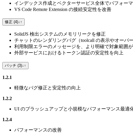
インデックス作成とベクターサービス全体でパフォーマ
VS Code Remote Extension の接続安定性を改善
修正 (4)
↓
↑
SolidJS 検出システムのメモリリークを修正
チャットのレンダリングバグ（toolcall の表示やオー
利用制限エラーのメッセージを、より明確で対象範囲が
外部サービスにおけるトークン認証の安定性を向上
パッチ (3)
↓
↑
1.2.1
軽微なバグ修正と安定性の向上
1.2.2
UI のブラッシュアップと小規模なパフォーマンス最適
1.2.4
パフォーマンスの改善