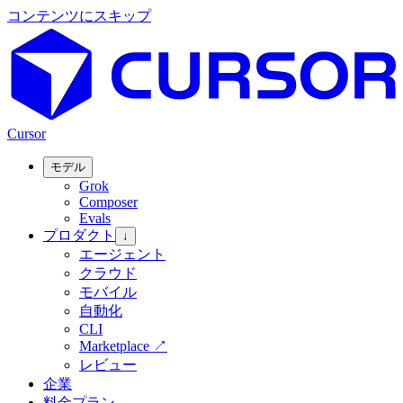
コンテンツにスキップ
Cursor
モデル
Grok
Composer
Evals
プロダクト
↓
エージェント
クラウド
モバイル
自動化
CLI
Marketplace
↗
レビュー
企業
料金プラン