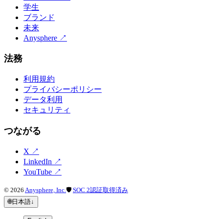
学生
ブランド
未来
Anysphere
↗
法務
利用規約
プライバシーポリシー
データ利用
セキュリティ
つながる
X
↗
LinkedIn
↗
YouTube
↗
©
2026
Anysphere, Inc.
🛡
SOC 2認証取得済み
🌐
日本語
↓