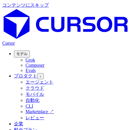
コンテンツにスキップ
Cursor
モデル
Grok
Composer
Evals
プロダクト
↓
エージェント
クラウド
モバイル
自動化
CLI
Marketplace
↗
レビュー
企業
料金プラン